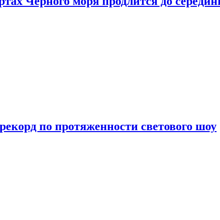
ртах Черного моря продлится до середи
 рекорд по протяженности светового шоу