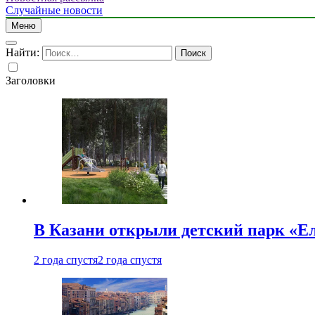
Случайные новости
Меню
Найти:
Заголовки
В Казани открыли детский парк «Е
2 года спустя
2 года спустя