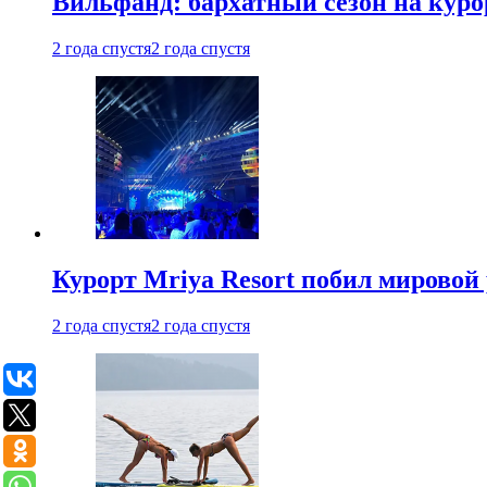
Вильфанд: бархатный сезон на куро
2 года спустя
2 года спустя
Курорт Mriya Resort побил мировой
2 года спустя
2 года спустя