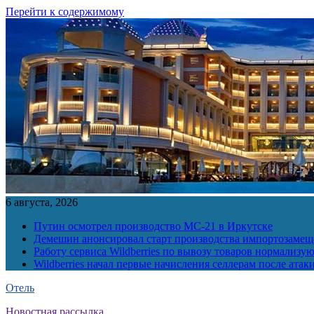
Перейти к содержимому
6 августа, 2026
Путин осмотрел производство МС-21 в Иркутске
Демешин анонсировал старт производства импортозамещ
Работу сервиса Wildberries по вывозу товаров нормализую
Wildberries начал первые начисления селлерам после атак
Отель
Новостная рассылка