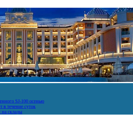
енного SJ-100 осенью
т в течение суток
и на склады