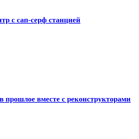
тр с сап-серф станцией
в прошлое вместе с реконструкторами