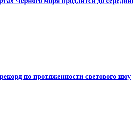
ртах Черного моря продлится до середи
 рекорд по протяженности светового шоу