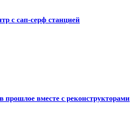
тр с сап-серф станцией
в прошлое вместе с реконструкторами