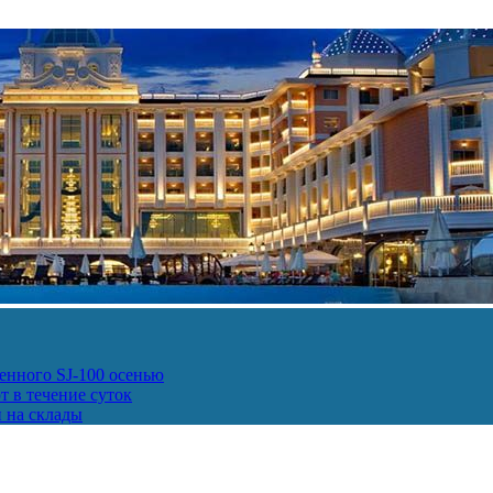
енного SJ-100 осенью
т в течение суток
и на склады