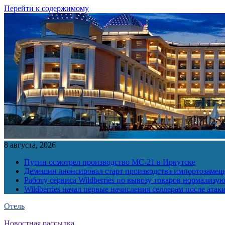
Перейти к содержимому
8 августа, 2026
Путин осмотрел производство МС-21 в Иркутске
Демешин анонсировал старт производства импортозамещ
Работу сервиса Wildberries по вывозу товаров нормализую
Wildberries начал первые начисления селлерам после атак
Отель
Новостная рассылка