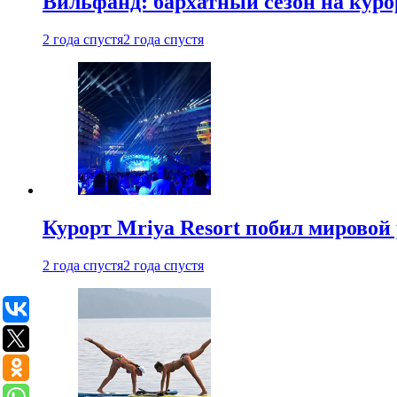
Вильфанд: бархатный сезон на куро
2 года спустя
2 года спустя
Курорт Mriya Resort побил мировой
2 года спустя
2 года спустя