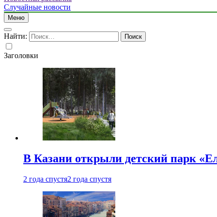
Случайные новости
Меню
Найти:
Заголовки
В Казани открыли детский парк «Е
2 года спустя
2 года спустя