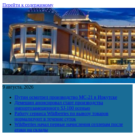
Перейти к содержимому
9 августа, 2026
Путин осмотрел производство МС-21 в Иркутске
Демешин анонсировал старт производства
импортозамещенного SJ-100 осенью
Работу сервиса Wildberries по вывозу товаров
нормализуют в течение суток
Wildberries начал первые начисления селлерам после
атаки на склады