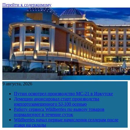
Перейти к содержимому
9 августа, 2026
Путин осмотрел производство МС-21 в Иркутске
Демешин анонсировал старт производства
импортозамещенного SJ-100 осенью
Работу сервиса Wildberries по вывозу товаров
нормализуют в течение суток
Wildberries начал первые начисления селлерам после
атаки на склады