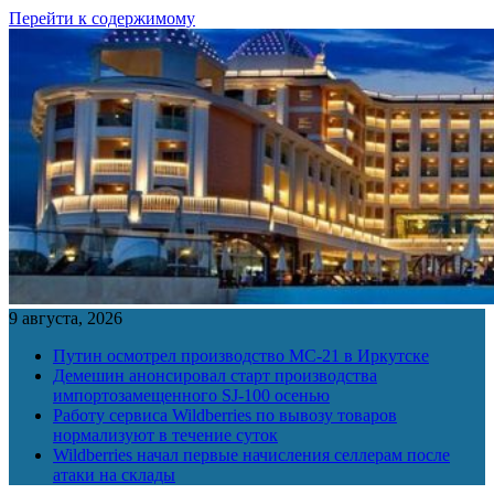
Перейти к содержимому
9 августа, 2026
Путин осмотрел производство МС-21 в Иркутске
Демешин анонсировал старт производства
импортозамещенного SJ-100 осенью
Работу сервиса Wildberries по вывозу товаров
нормализуют в течение суток
Wildberries начал первые начисления селлерам после
атаки на склады