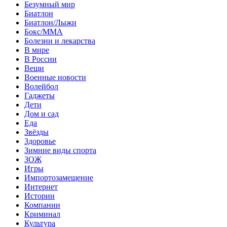
Безумный мир
Биатлон
Биатлон/Лыжи
Бокс/MMA
Болезни и лекарства
В мире
В России
Вещи
Военные новости
Волейбол
Гаджеты
Дети
Дом и сад
Еда
Звёзды
Здоровье
Зимние виды спорта
ЗОЖ
Игры
Импортозамещение
Интернет
Истории
Компании
Криминал
Культура