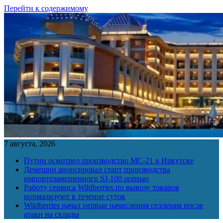
Перейти к содержимому
7 августа, 2026
Путин осмотрел производство МС-21 в Иркутске
Демешин анонсировал старт производства
импортозамещенного SJ-100 осенью
Работу сервиса Wildberries по вывозу товаров
нормализуют в течение суток
Wildberries начал первые начисления селлерам после
атаки на склады