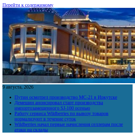
Перейти к содержимому
9 августа, 2026
Путин осмотрел производство МС-21 в Иркутске
Демешин анонсировал старт производства
импортозамещенного SJ-100 осенью
Работу сервиса Wildberries по вывозу товаров
нормализуют в течение суток
Wildberries начал первые начисления селлерам после
атаки на склады