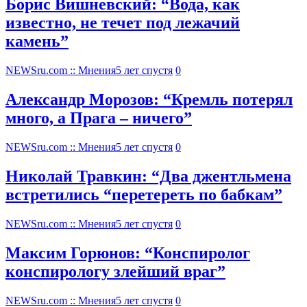
Борис Вишневский: “Вода, как
известно, не течет под лежачий
камень”
NEWSru.com :: Мнения
5 лет спустя
0
Александр Морозов: “Кремль потерял
много, а Прага – ничего”
NEWSru.com :: Мнения
5 лет спустя
0
Николай Травкин: “Два джентльмена
встретились “перетереть по бабкам”
NEWSru.com :: Мнения
5 лет спустя
0
Максим Горюнов: “Конспиролог
конспирологу злейший враг”
NEWSru.com :: Мнения
5 лет спустя
0