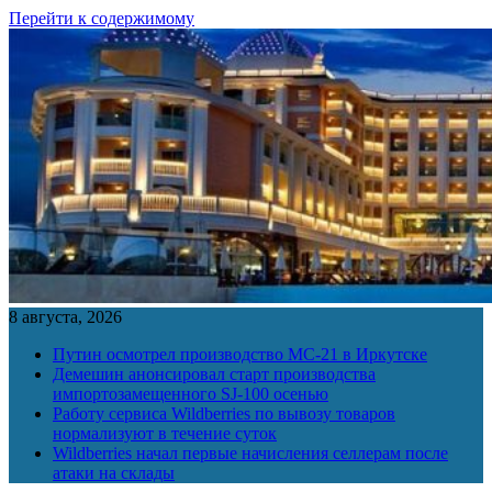
Перейти к содержимому
8 августа, 2026
Путин осмотрел производство МС-21 в Иркутске
Демешин анонсировал старт производства
импортозамещенного SJ-100 осенью
Работу сервиса Wildberries по вывозу товаров
нормализуют в течение суток
Wildberries начал первые начисления селлерам после
атаки на склады