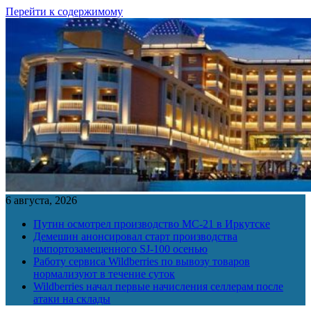
Перейти к содержимому
6 августа, 2026
Путин осмотрел производство МС-21 в Иркутске
Демешин анонсировал старт производства
импортозамещенного SJ-100 осенью
Работу сервиса Wildberries по вывозу товаров
нормализуют в течение суток
Wildberries начал первые начисления селлерам после
атаки на склады