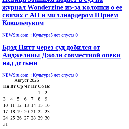
журнал Wonderzine из-за колонки о ее
связях с АП и миллиардером Юрием
Ковальчуком
NEWSru.com :: Культура
5 лет спустя
0
Брэд Питт через суд добился от
Анджелины Джоли совместной опеки
над детьми
NEWSru.com :: Культура
5 лет спустя
0
Август 2026
Пн
Вт
Ср
Чт
Пт
Сб
Вс
1
2
3
4
5
6
7
8
9
10
11
12
13
14
15
16
17
18
19
20
21
22
23
24
25
26
27
28
29
30
31