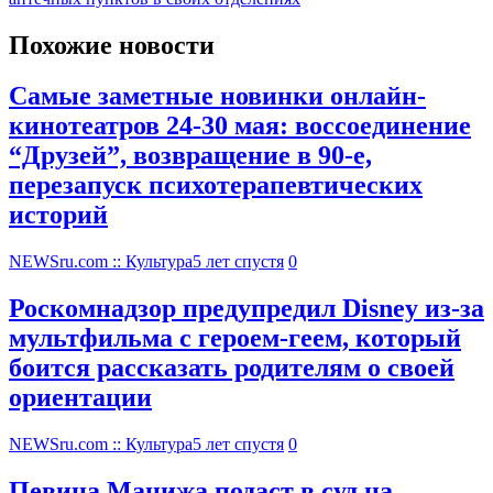
Похожие новости
Самые заметные новинки онлайн-
кинотеатров 24-30 мая: воссоединение
“Друзей”, возвращение в 90-е,
перезапуск психотерапевтических
историй
NEWSru.com :: Культура
5 лет спустя
0
Роскомнадзор предупредил Disney из-за
мультфильма c героем-геем, который
боится рассказать родителям о своей
ориентации
NEWSru.com :: Культура
5 лет спустя
0
Певица Манижа подаст в суд на