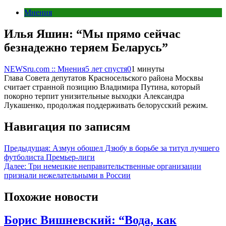
Мнения
Илья Яшин: “Мы прямо сейчас
безнадежно теряем Беларусь”
NEWSru.com :: Мнения
5 лет спустя
0
1 минуты
Глава Совета депутатов Красносельского района Москвы
считает странной позицию Владимира Путина, который
покорно терпит унизительные выходки Александра
Лукашенко, продолжая поддерживать белорусский режим.
Навигация по записям
Предыдущая:
Азмун обошел Дзюбу в борьбе за титул лучшего
футболиста Премьер-лиги
Далее:
Три немецкие неправительственные организации
признали нежелательными в России
Похожие новости
Борис Вишневский: “Вода, как