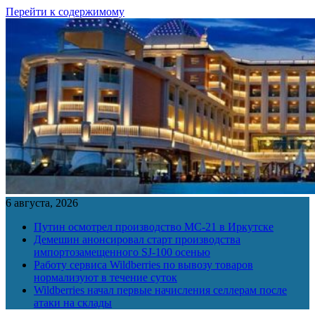
Перейти к содержимому
6 августа, 2026
Путин осмотрел производство МС-21 в Иркутске
Демешин анонсировал старт производства
импортозамещенного SJ-100 осенью
Работу сервиса Wildberries по вывозу товаров
нормализуют в течение суток
Wildberries начал первые начисления селлерам после
атаки на склады