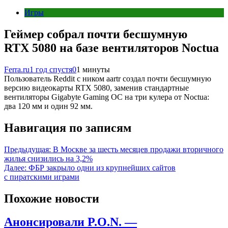
Игры
Геймер собрал почти бесшумную
RTX 5080 на базе вентиляторов Noctua
Ferra.ru
1 год спустя
0
1 минуты
Пользователь Reddit с ником aartr создал почти бесшумную
версию видеокарты RTX 5080, заменив стандартные
вентиляторы Gigabyte Gaming OC на три кулера от Noctua:
два 120 мм и один 92 мм.
Навигация по записям
Предыдущая:
В Москве за шесть месяцев продажи вторичного
жилья снизились на 3,2%
Далее:
ФБР закрыло одни из крупнейших сайтов
с пиратскими играми
Похожие новости
Анонсировали P.O.N. —