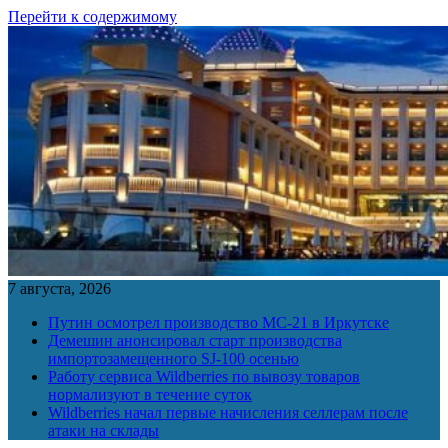
Перейти к содержимому
7 августа, 2026
Путин осмотрел производство МС-21 в Иркутске
Демешин анонсировал старт производства
импортозамещенного SJ-100 осенью
Работу сервиса Wildberries по вывозу товаров
нормализуют в течение суток
Wildberries начал первые начисления селлерам после
атаки на склады