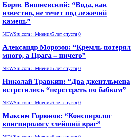
Борис Вишневский: “Вода, как
известно, не течет под лежачий
камень”
NEWSru.com :: Мнения
5 лет спустя
0
Александр Морозов: “Кремль потерял
много, а Прага – ничего”
NEWSru.com :: Мнения
5 лет спустя
0
Николай Травкин: “Два джентльмена
встретились “перетереть по бабкам”
NEWSru.com :: Мнения
5 лет спустя
0
Максим Горюнов: “Конспиролог
конспирологу злейший враг”
NEWSru.com :: Мнения
5 лет спустя
0