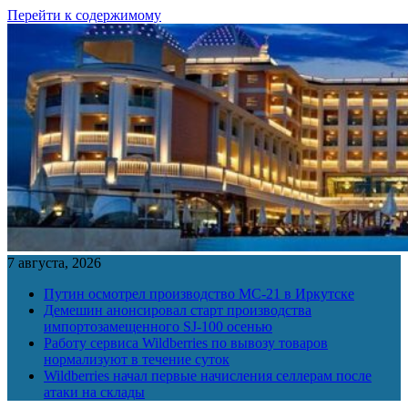
Перейти к содержимому
7 августа, 2026
Путин осмотрел производство МС-21 в Иркутске
Демешин анонсировал старт производства
импортозамещенного SJ-100 осенью
Работу сервиса Wildberries по вывозу товаров
нормализуют в течение суток
Wildberries начал первые начисления селлерам после
атаки на склады