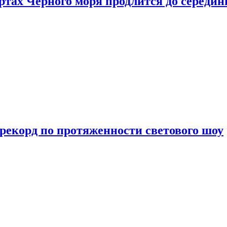
ртах Черного моря продлится до середи
 рекорд по протяженности светового шоу