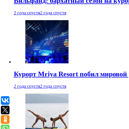
Вильфанд: бархатный сезон на куро
2 года спустя
2 года спустя
Курорт Mriya Resort побил мировой
2 года спустя
2 года спустя