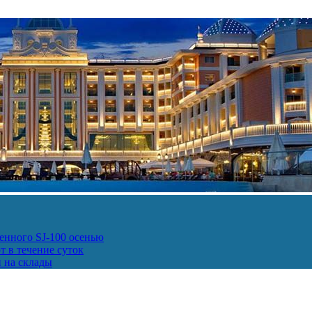
енного SJ-100 осенью
т в течение суток
и на склады