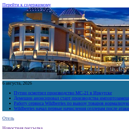
Перейти к содержимому
6 августа, 2026
Путин осмотрел производство МС-21 в Иркутске
Демешин анонсировал старт производства импортозамещ
Работу сервиса Wildberries по вывозу товаров нормализую
Wildberries начал первые начисления селлерам после атак
Отель
Новостная рассылка