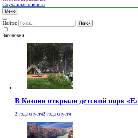
Случайные новости
Меню
Найти:
Заголовки
В Казани открыли детский парк «Е
2 года спустя
2 года спустя