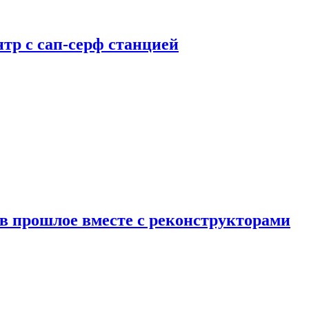
тр с сап-серф станцией
в прошлое вместе с реконструкторами