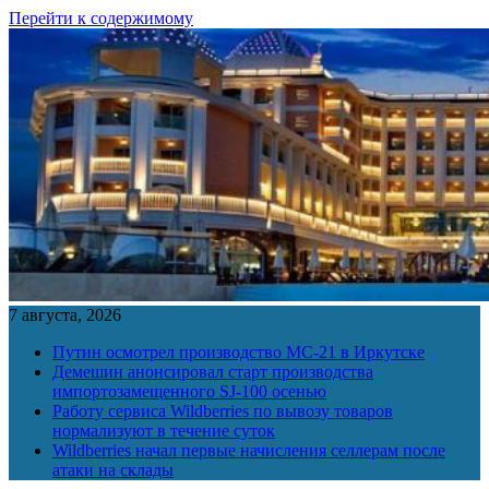
Перейти к содержимому
7 августа, 2026
Путин осмотрел производство МС-21 в Иркутске
Демешин анонсировал старт производства
импортозамещенного SJ-100 осенью
Работу сервиса Wildberries по вывозу товаров
нормализуют в течение суток
Wildberries начал первые начисления селлерам после
атаки на склады