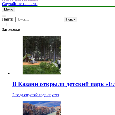
Случайные новости
Меню
Найти:
Заголовки
В Казани открыли детский парк «Е
2 года спустя
2 года спустя