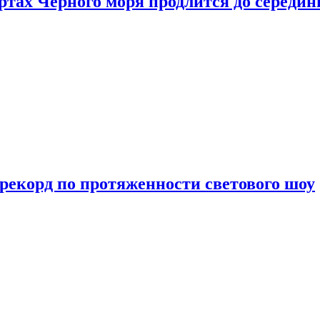
ртах Черного моря продлится до середи
 рекорд по протяженности светового шоу