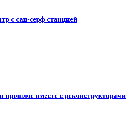
тр с сап-серф станцией
в прошлое вместе с реконструкторами