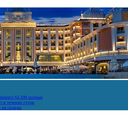
енного SJ-100 осенью
т в течение суток
и на склады