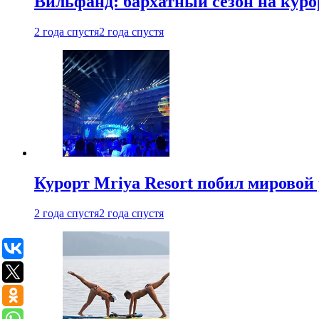
Вильфанд: бархатный сезон на куро
2 года спустя
2 года спустя
Курорт Mriya Resort побил мировой
2 года спустя
2 года спустя