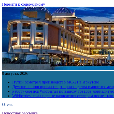
Перейти к содержимому
9 августа, 2026
Путин осмотрел производство МС-21 в Иркутске
Демешин анонсировал старт производства импортозамещ
Работу сервиса Wildberries по вывозу товаров нормализую
Wildberries начал первые начисления селлерам после атак
Отель
Новостная рассылка