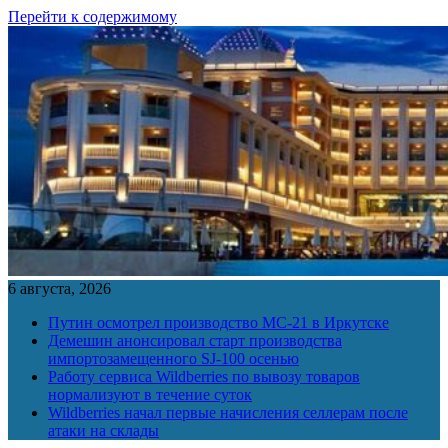
Перейти к содержимому
6 августа, 2026
Путин осмотрел производство МС-21 в Иркутске
Демешин анонсировал старт производства
импортозамещенного SJ-100 осенью
Работу сервиса Wildberries по вывозу товаров
нормализуют в течение суток
Wildberries начал первые начисления селлерам после
атаки на склады