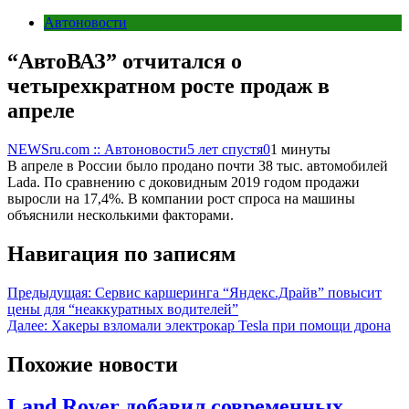
Автоновости
“АвтоВАЗ” отчитался о
четырехкратном росте продаж в
апреле
NEWSru.com :: Автоновости
5 лет спустя
0
1 минуты
В апреле в России было продано почти 38 тыс. автомобилей
Lada. По сравнению с доковидным 2019 годом продажи
выросли на 17,4%. В компании рост спроса на машины
объяснили несколькими факторами.
Навигация по записям
Предыдущая:
Сервис каршеринга “Яндекс.Драйв” повысит
цены для “неаккуратных водителей”
Далее:
Хакеры взломали электрокар Tesla при помощи дрона
Похожие новости
Land Rover добавил современных