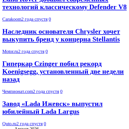
технологий классическому Defender V8
Carakoom
2 года спустя
0
Наследник основателя Chrysler хочет
выкупить бренд у концерна Stellantis
Motor.ru
2 года спустя
0
Гиперкар Czinger побил рекорд
Koenigsegg, установленный две недели
назад
Чемпионат.com
2 года спустя
0
Завод «Lada Ижевск» выпустил
юбилейный Lada Largus
Quto.ru
2 года спустя
0
Август 2026