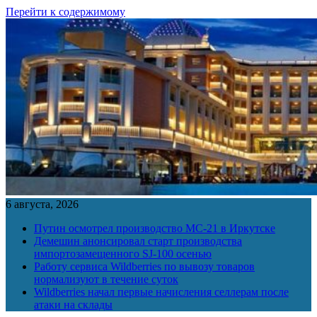
Перейти к содержимому
6 августа, 2026
Путин осмотрел производство МС-21 в Иркутске
Демешин анонсировал старт производства
импортозамещенного SJ-100 осенью
Работу сервиса Wildberries по вывозу товаров
нормализуют в течение суток
Wildberries начал первые начисления селлерам после
атаки на склады