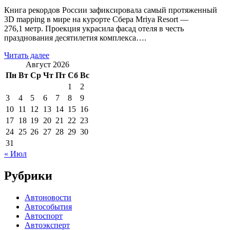
Книга рекордов России зафиксировала самый протяженный
3D mapping в мире на курорте Сбера Mriya Resort —
276,1 метр. Проекция украсила фасад отеля в честь
празднования десятилетия комплекса….
Читать далее
Август 2026
Пн
Вт
Ср
Чт
Пт
Сб
Вс
1
2
3
4
5
6
7
8
9
10
11
12
13
14
15
16
17
18
19
20
21
22
23
24
25
26
27
28
29
30
31
« Июл
Рубрики
Автоновости
Автособытия
Автоспорт
Автоэксперт