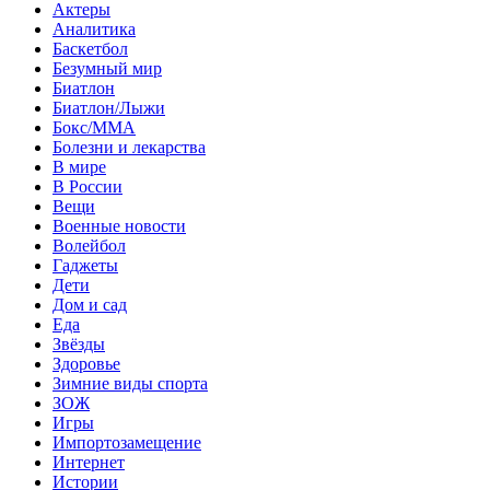
Актеры
Аналитика
Баскетбол
Безумный мир
Биатлон
Биатлон/Лыжи
Бокс/MMA
Болезни и лекарства
В мире
В России
Вещи
Военные новости
Волейбол
Гаджеты
Дети
Дом и сад
Еда
Звёзды
Здоровье
Зимние виды спорта
ЗОЖ
Игры
Импортозамещение
Интернет
Истории