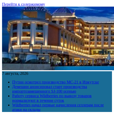
Перейти к содержимому
7 августа, 2026
Путин осмотрел производство МС-21 в Иркутске
Демешин анонсировал старт производства
импортозамещенного SJ-100 осенью
Работу сервиса Wildberries по вывозу товаров
нормализуют в течение суток
Wildberries начал первые начисления селлерам после
атаки на склады