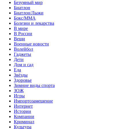
Безумный мир
Биатлон
Биатлон/Лыжи
Бокс/MMA
Болезни и лекарства
В мире
В России
Вещи
Военные новости
Волейбол
Гаджеты
Дети
Дом и сад
Еда
Звёзды
Здоровье
Зимние виды спорта
ЗОЖ
Игры
Импортозамещение
Интернет
Истории
Компании
Криминал
Культура