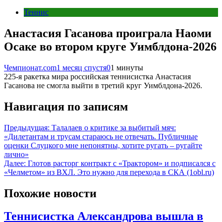
Теннис
Анастасия Гасанова проиграла Наоми
Осаке во втором круге Уимблдона-2026
Чемпионат.com
1 месяц спустя
0
1 минуты
225-я ракетка мира российская теннисистка Анастасия
Гасанова не смогла выйти в третий круг Уимблдона-2026.
Навигация по записям
Предыдущая:
Талалаев о критике за выбитый мяч:
«Дилетантам и трусам стараюсь не отвечать. Публичные
оценки Слуцкого мне непонятны, хотите ругать – ругайте
лично»
Далее:
Глотов расторг контракт с «Трактором» и подписался с
«Челметом» из ВХЛ. Это нужно для перехода в СКА (1obl.ru)
Похожие новости
Теннисистка Александрова вышла в