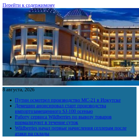
Перейти к содержимому
8 августа, 2026
Путин осмотрел производство МС-21 в Иркутске
Демешин анонсировал старт производства
импортозамещенного SJ-100 осенью
Работу сервиса Wildberries по вывозу товаров
нормализуют в течение суток
Wildberries начал первые начисления селлерам после
атаки на склады