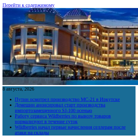
Перейти к содержимому
8 августа, 2026
Путин осмотрел производство МС-21 в Иркутске
Демешин анонсировал старт производства
импортозамещенного SJ-100 осенью
Работу сервиса Wildberries по вывозу товаров
нормализуют в течение суток
Wildberries начал первые начисления селлерам после
атаки на склады