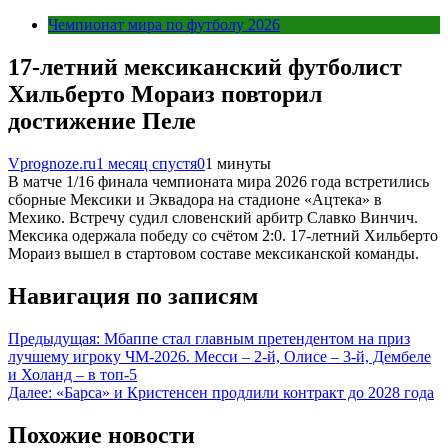
Чемпионат мира по футболу 2026
17-летний мексиканский футболист
Хильберто Мораиз повторил
достижение Пеле
Vprognoze.ru
1 месяц спустя
0
1 минуты
В матче 1/16 финала чемпионата мира 2026 года встретились
сборные Мексики и Эквадора на стадионе «Ацтека» в
Мехико. Встречу судил словенский арбитр Славко Винчич.
Мексика одержала победу со счётом 2:0. 17-летний Хильберто
Мораиз вышел в стартовом составе мексиканской команды.
Навигация по записям
Предыдущая:
Мбаппе стал главным претендентом на приз
лучшему игроку ЧМ-2026. Месси – 2-й, Олисе – 3-й, Дембеле
и Холанд – в топ-5
Далее:
«Барса» и Кристенсен продлили контракт до 2028 года
Похожие новости